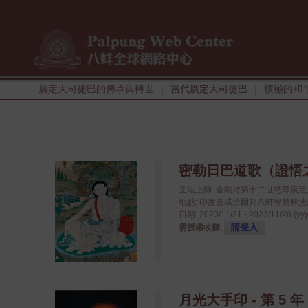
廣定大司徒巴的傳承與轉世
當代廣定大司徒巴
積極的和
|
|
密勒日巴道歌（證悟
主法上師: 金剛持第十二世慈尊廣
地點: 印度喜瑪洽爾邦八蚌智慧林法座八蚌學院
日期: 2023/11/21 - 2023/11/26 (yy
請登入
需授權收聽,
月光大手印 - 第 5 年 