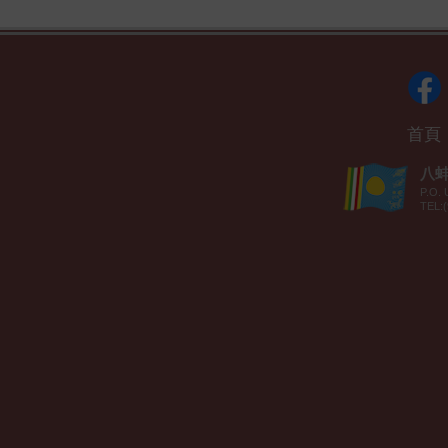
首頁
八蚌智
P.O. 
TEL:(