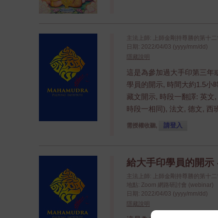
主法上師: 上師金剛持尊勝的第十
日期: 2022/04/03 (yyyy/mm/dd)
隱藏說明
這是為參加過大手印第三年
學員的開示, 時間大約1.5
藏文開示, 時段一翻譯: 英文,
時段一相同), 法文, 德文, 
請登入
需授權收聽,
給大手印學員的開示 
主法上師: 上師金剛持尊勝的第十
地點: Zoom 網路研討會 (webinar)
日期: 2022/04/03 (yyyy/mm/dd)
隱藏說明