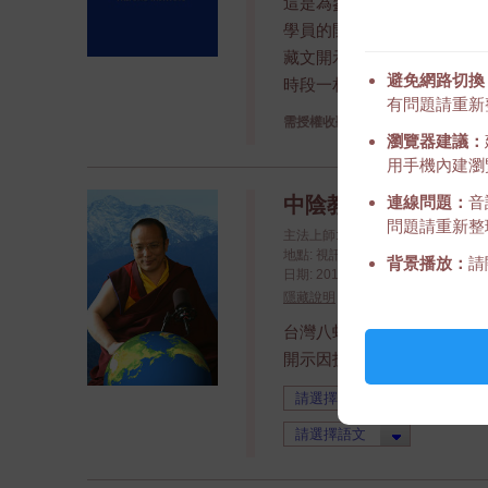
這是為參加過大手印第三年
學員的開示, 時間大約1.5
藏文開示, 時段一翻譯: 英文,
避免網路切換
時段一相同), 法文, 德文, 
有問題請重新
請登入
需授權收聽,
瀏覽器建議：
用手機內建瀏覽
連線問題：
音
中陰教法 2012年10
問題請重新整
主法上師: 上師金剛持尊勝的第十
地點: 視訊開示
背景播放：
請
日期: 2012/10/20 - 2012/10/21 (yy
隱藏說明
台灣八蚌智慧林請法, 仁波切以
開示因技術問題, 部分中文