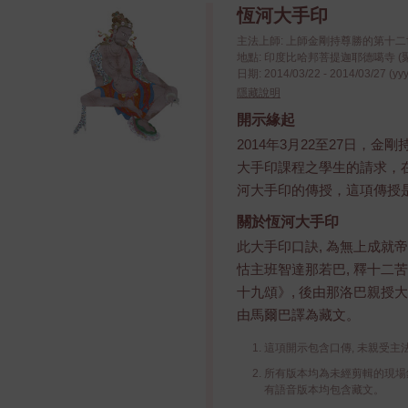
恆河大手印
主法上師: 上師金剛持尊勝的第十
地點: 印度比哈邦菩提迦耶德噶寺 (
日期: 2014/03/22 - 2014/03/27 (yy
隱藏說明
開示緣起
2014年3月22至27日，
大手印課程之學生的請求，
河大手印的傳授，這項傳授
關於恆河大手印
此大手印口訣, 為無上成就帝
怙主班智達那若巴, 釋十二苦
十九頌》, 後由那洛巴親授大
由馬爾巴譯為藏文。
這項開示包含口傳, 未親受主
所有版本均為未經剪輯的現場錄
有語音版本均包含藏文。