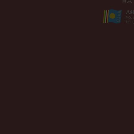
首頁
八蚌智
P.O. 
TEL:(