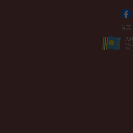
首頁
八蚌智
P.O. 
TEL:(