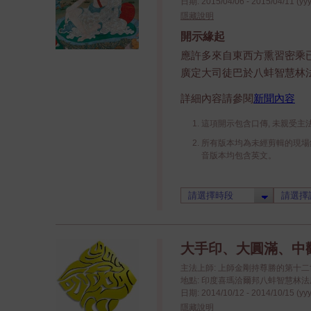
日期: 2015/04/06 - 2015/04/11 (yy
隱藏說明
開示緣起
應許多來自東西方熏習密乘已
廣定大司徒巴於八蚌智慧林
詳細內容請參閱
新聞內容
這項開示包含口傳, 未親受主
所有版本均為未經剪輯的現場錄
音版本均包含英文。
大手印、大圓滿、中
主法上師: 上師金剛持尊勝的第十
地點: 印度喜瑪洽爾邦八蚌智慧林法座八蚌學院
日期: 2014/10/12 - 2014/10/15 (yy
隱藏說明