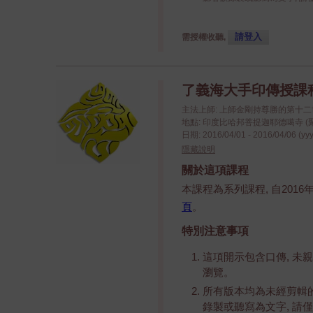
請登入
需授權收聽,
了義海大手印傳授課程 - 
主法上師: 上師金剛持尊勝的第十
地點: 印度比哈邦菩提迦耶德噶寺 (
日期: 2016/04/01 - 2016/04/06 (yy
隱藏說明
關於這項課程
本課程為系列課程, 自2016
頁
。
特別注意事項
這項開示包含口傳, 未
瀏覽。
所有版本均為未經剪輯的
錄製或聽寫為文字, 請