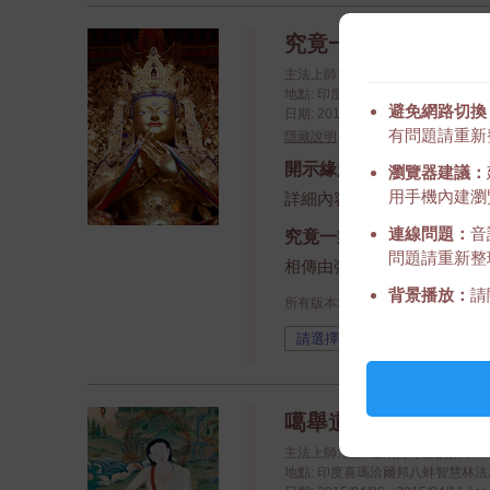
究竟一乘寶性論
主法上師: 上師金剛持尊勝的第十
地點: 印度喜瑪洽爾邦八蚌智慧林法座八蚌學院
避免網路切換
日期: 2015/09/11 - 2015/09/16 (yy
有問題請重新
隱藏說明
開示緣起
瀏覽器建議：
用手機內建瀏覽
詳細內容請參閱
新聞內容
連線問題：
音
究竟一乘寶性論
問題請重新整
相傳由彌勒菩薩所作，是藏
背景播放：
請
所有版本均為未經剪輯的現場錄音
噶舉道歌海
主法上師: 上師金剛持尊勝的第十
地點: 印度喜瑪洽爾邦八蚌智慧林法座八蚌學院