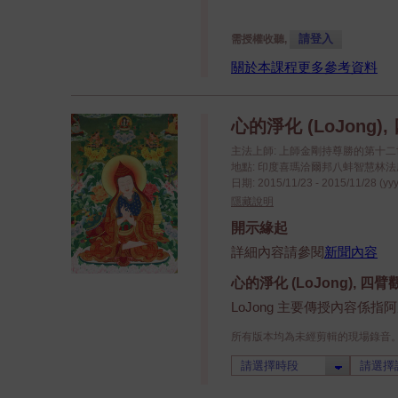
請登入
需授權收聽,
關於本課程更多參考資料
心的淨化 (LoJong
主法上師: 上師金剛持尊勝的第十
地點: 印度喜瑪洽爾邦八蚌智慧林法座八蚌學院
日期: 2015/11/23 - 2015/11/28 (yy
隱藏說明
開示緣起
詳細內容請參閱
新聞內容
心的淨化 (LoJong), 
LoJong 主要傳授內容係
所有版本均為未經剪輯的現場錄音