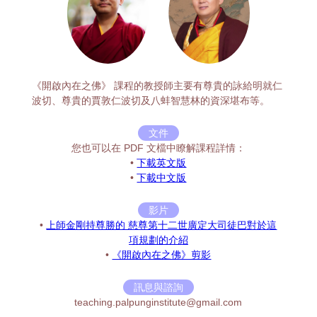
《開啟內在之佛》 課程的教授師主要有尊貴的詠給明就仁
波切、尊貴的賈敦仁波切及八蚌智慧林的資深堪布等。
文件
您也可以在 PDF 文檔中瞭解課程詳情：
•
下載英文版
•
下載中文版
影片
•
上師金剛持尊勝的 慈尊第十二世廣定大司徒巴對於這
項規劃的介紹
•
《開啟內在之佛》剪影
訊息與諮詢
teaching.palpunginstitute@gmail.com