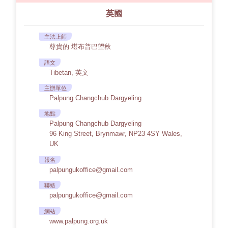
英國
主法上師
尊貴的 堪布普巴望秋
語文
Tibetan, 英文
主辦單位
Palpung Changchub Dargyeling
地點
Palpung Changchub Dargyeling
96 King Street, Brynmawr, NP23 4SY Wales,
UK
報名
palpungukoffice@gmail.com
聯絡
palpungukoffice@gmail.com
網站
www.palpung.org.uk