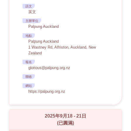
語文
英文
主辦單位
Palpung Auckland
地點
Palpung Auckland
1 Wastney Rd, Alfriston, Auckland, New
Zealand
報名
glorious@palpung.org.nz
聯絡
網站
https://palpung.org.nz
2025年9月18 - 21日
(已圓滿)