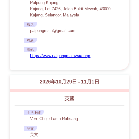
Palpung Kajang
Kajang, Lot 7426, Jalan Bukit Mewah, 43000
Kajang, Selangor, Malaysia
報名
palpungmsia@gmail.com
聯絡
網站
https://www.palpungmalaysia.org/
2026年10月29日 - 11月1日
英國
主法上師
Ven. Choje Lama Rabsang
語文
英文