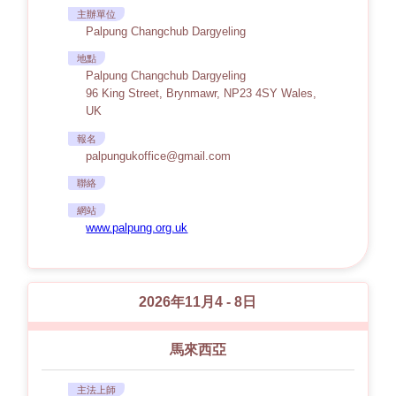
主辦單位
Palpung Changchub Dargyeling
地點
Palpung Changchub Dargyeling
96 King Street, Brynmawr, NP23 4SY Wales,
UK
報名
palpungukoffice@gmail.com
聯絡
網站
www.palpung.org.uk
2026年11月4 - 8日
馬來西亞
主法上師