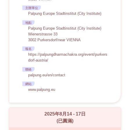
主辦單位
Palpung Europe Stadtinstitut (City Institute)
地點
Palpung Europe Stadtinstitut (City Institute)
Wienerstrasse 33
3002 Purkersdorf/near VIENNA
報名
https://palpungdharmachakra.org/event/purkers
dorf-austria/
聯絡
palpung.eu/en/contact
網站
www.palpung.eu
2025年8月14 - 17日
(已圓滿)