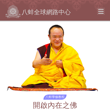
八蚌全球網路中心
八蚌學修教程
開啟內在之佛