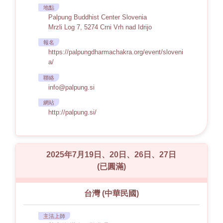
地點
Palpung Buddhist Center Slovenia
Mrzli Log 7, 5274 Crni Vrh nad Idrijo
報名
https://palpungdharmachakra.org/event/sloveni
a/
聯絡
info@palpung.si
網站
http://palpung.si/
2025年7月19日、20日、26日、27日
(已圓滿)
台灣 (中華民國)
主法上師