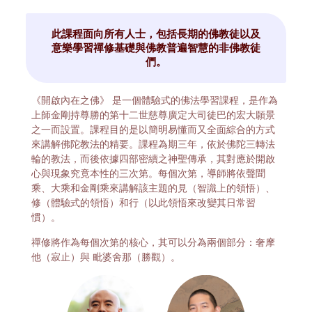
此課程面向所有人士，包括長期的佛教徒以及
意樂學習禪修基礎與佛教普遍智慧的非佛教徒
們。
《開啟內在之佛》 是一個體驗式的佛法學習課程，是作為
上師金剛持尊勝的第十二世慈尊廣定大司徒巴的宏大願景
之一而設置。課程目的是以簡明易懂而又全面綜合的方式
來講解佛陀教法的精要。課程為期三年，依於佛陀三轉法
輪的教法，而後依據四部密續之神聖傳承，其對應於開啟
心與現象究竟本性的三次第。每個次第，導師將依聲聞
乘、大乘和金剛乘來講解該主題的見（智識上的領悟）、
修（體驗式的領悟）和行（以此領悟來改變其日常習
慣）。
禪修將作為每個次第的核心，其可以分為兩個部分：奢摩
他（寂止）與 毗婆舍那（勝觀）。