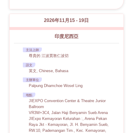
2026年11月15 - 19日
印度尼西亞
主法上師
尊貴的 江波賈敦仁波切
語文
英文, Chinese, Bahasa
主辦單位
Palpung Dhamchoe Wosel Ling
地點
JIEXPO Convention Center & Theatre Junior
Ballroom
VR3W+3C4, Jalan Haji Benyamin Sueb Arena
JIExpo Kemayoran Kelurahan :, Arena Pekan
Raya Jkt - Kemayoran, Jl. H. Benyamin Sueb,
RW.10, Pademangan Tim., Kec. Kemayoran,