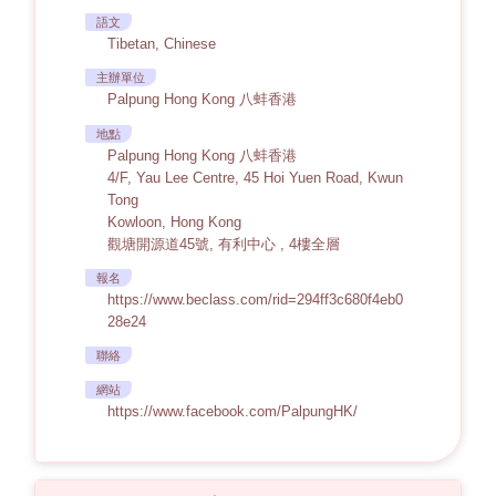
語文
Tibetan, Chinese
主辦單位
Palpung Hong Kong 八蚌香港
地點
Palpung Hong Kong 八蚌香港
4/F, Yau Lee Centre, 45 Hoi Yuen Road, Kwun
Tong
Kowloon, Hong Kong
觀塘開源道45號, 有利中心 , 4樓全層
報名
https://www.beclass.com/rid=294ff3c680f4eb0
28e24
聯絡
網站
https://www.facebook.com/PalpungHK/