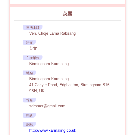
英國
主法上師
Ven. Choje Lama Rabsang
語文
英文
主辦單位
Birmingham Karmaling
地點
Birmingham Karmaling
41 Carlyle Road, Edgbaston, Birmingham B16
9BH, UK
報名
sdromer@gmail.com
聯絡
網站
http://www.karmaling.co.uk