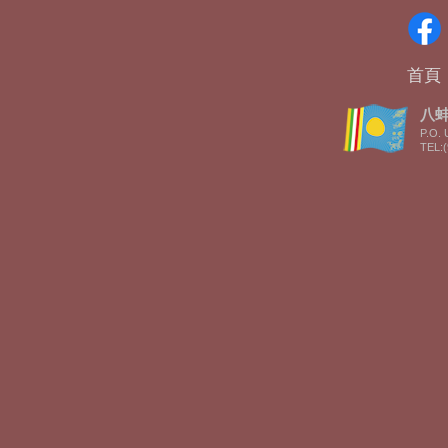
首頁
八蚌智
P.O. 
TEL:(