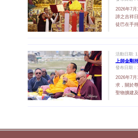
2026年
諦之吉祥日
徒巴在手持
活動日期: 12
上師金剛
發布日期：15/
2026年
求，關於
聖物擴建及