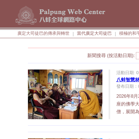
廣定大司徒巴的傳承與轉世
當代廣定大司徒巴
積極的和
|
|
新聞搜尋 (按活動日期):
活動日期: 02/
八蚌智慧
發布日期：04/
2026年
座的佛學
僧，展開為