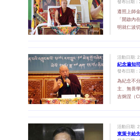
發布日期：28/
遵照上師金
「開啟內
明就仁波切
活動日期: 27
紀念遍知
發布日期：27/
為紀念不
主、無畏
吉炯涅（Chök
活動日期: 21
東策卡給