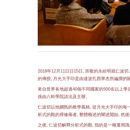
2018年12月11日日15日, 崇敬的永給明就仁
的傳授, 月光大手印是由達波扎西寧杰所編撰的
來自世界各地超過40個不同國家的500名以上學
係由八蚌學院請法及主辦。
仁波切以他嫻熟的教學風格, 從月光大手印的每一
析式的觀的禪修兩者, 整體概述的闡述開始, 然
之後, 仁波切解釋分析式的觀, 指的是一種運用