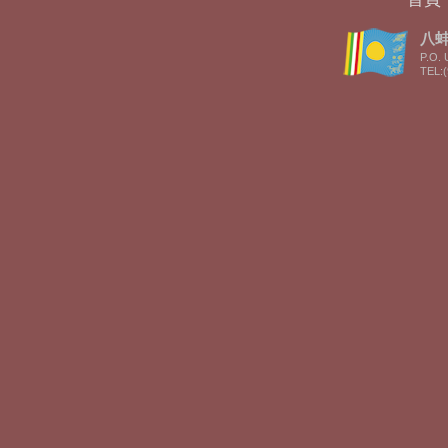
八蚌智
P.O. 
TEL:(