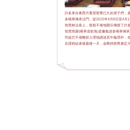
許多來自東西方熏習密乘已久的弟子們，
多噶舉傳承法門。從2015年4月6日至4
智慧林法座上，殷殷不倦地開示傳授了許多
智慧雨露(噶舉道歌海)是彙集諸多噶舉傳
司徒巴不僅鞭辟入理地講述其中義理外，
在課程結束後最後一天，金剛持慈尊廣定