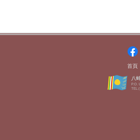
首頁
八蚌智
P.O. 
TEL:(