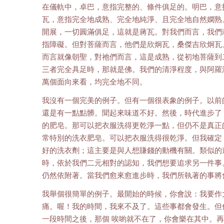
在儀軌中，卓巴，意指完整的、條件俱足的。明巴，意
瓦，意指完全地成熟、完全地純淨、且完全地自然嫻熟
開展，一切圓滿俱足，這就是蔣瓦。對我們而言，我們
指障礙。但對菩薩而言，他們是欣炯瓦，桑傑吉欣炯瓦
而言就像朝聖，對祂們而言，這是成熟，從初地菩薩到
三者完全具足時，那就是佛。我們的清淨程度，與阿羅
萬個面向來看，均完全地不同。
我沒有一個完美的例子。但有一個很表象的例子。以前
還是有一點點髒。聞起來味道不好。然後，時代進步了
的肥皂。那可以把衣服洗得更乾淨一點，但仍不是真正
常特別的洗衣肥皂。可以把衣服洗得很乾淨。但我確定
好的洗衣劑；這主要是與人想賺錢的動機有關。類似的
時，依於我們二元相對的認知，我們想要追求另一件事
仍然依附著。當我們愈來愈進步時，我們所執著的事將
我舉個很簡單的例子。最開始的時候，你會說：我要作
痛。喔！我的時間，我來不及了。這些事都會發生。但
一段時間之後，那個 唉喲就不在了，你會樂在其中。