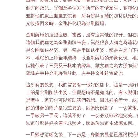
單的。就像珍珠；如果你看一個珍珠或珍珠母，它會放
個方向放光。光觸及各個方向所有的有情眾生，並淨化
並對他們獻上無量的供養；所有佛與菩薩的加持以光的
光收攝回來時，金剛杵化現為金剛薩埵。
金剛薩埵如法照這般。當然，沒有這其他的部分。但右
這個我們稱之為金剛跏趺坐姿，當然很多人稱之為蓮花
是金剛跏趺坐姿。另一種是半跏趺坐姿，那是右足向下
本，祂就如上師金剛總持，以金剛薩埵的形象化現。祂
但祂代表了三寶及三根本的總集。藏文稱之為古孫乍孫
薩埵右手持金剛杵置於此，左手持金剛鈴置於此。
這所有的觀想，我們需要有一張好的唐卡。這是一張好
上的是金剛跏趺坐姿，但觀想時不是如此的。唐卡與佛
是聖物，但它也可以幫助我們觀想。因此好的唐卡，或
好的佛像的照片是很重要的。因為比例對了，一切就很
一手較另一手長，這就不好了。一切必須非常地完美。
知道什麼是好的唐卡或照片，因為你知道本然應如何。
一旦觀想清晰之後，下一步是：身體的觀想已經講授完