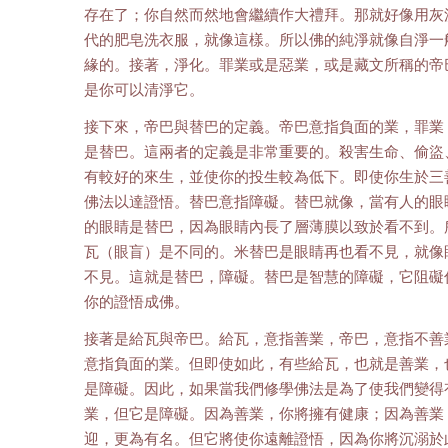
存在了；你自然而然地會繼續作大禮拜。那就好像用灰
代的肥皂洗衣服，就像這樣。所以佛的純淨就像自淨一
緣的。接著，淨化。罪業或是惡業，或是藏文所稱的帝
是你可以清淨它。
接下來，帝巴與替巴的定義。帝巴意指負面的業，罪業
是替巴。這兩者的定義是非常重要的。殺害生命、偷盜
有較好的來生，並使你的投生較為低下。即使你生於三
佛法以達證悟。替巴意指障礙。替巴就像，當有人的眼
的眼睛是替巴，因為眼睛內長了層薄膜以致於看不到。
瓦（眼盲）是不同的。米替巴是眼睛再也看不見，就像
不見。這就是替巴，障礙。替巴是智慧的障礙，它阻礙
你的證悟成佛。
接著是給瓦與帝巴。給瓦，意指善業，帝巴，意指不善
意指負面的業。但即使如此，有些給瓦，也就是善業，
是障礙。因此，如果當我們修學佛法是為了使我們變得
業，但它是障礙。因為善業，你將擁有健康；因為善業
迎，更為有名。但它將使你遠離證悟，因為你將沉溺於