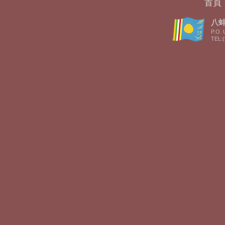
首頁
八蚌智
P.O. 
TEL:(