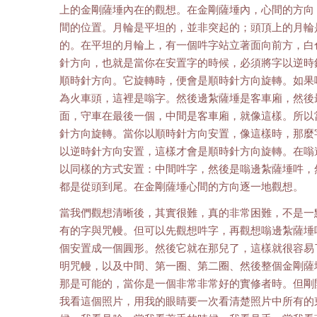
上的金剛薩埵內在的觀想。在金剛薩埵內，心間的方向
間的位置。月輪是平坦的，並非突起的；頭頂上的月輪
的。在平坦的月輪上，有一個吽字站立著面向前方，白
針方向，也就是當你在安置字的時候，必須將字以逆時
順時針方向。它旋轉時，便會是順時針方向旋轉。如果
為火車頭，這裡是嗡字。然後邊紮薩埵是客車廂，然後
面，守車在最後一個，中間是客車廂，就像這樣。所以
針方向旋轉。當你以順時針方向安置，像這樣時，那麼
以逆時針方向安置，這樣才會是順時針方向旋轉。在嗡
以同樣的方式安置：中間吽字，然後是嗡邊紮薩埵吽，
都是從頭到尾。在金剛薩埵心間的方向逐一地觀想。
當我們觀想清晰後，其實很難，真的非常困難，不是一
有的字與咒幔。但可以先觀想吽字，再觀想嗡邊紮薩埵
個安置成一個圓形。然後它就在那兒了，這樣就很容易
明咒幔，以及中間、第一圈、第二圈、然後整個金剛薩
那是可能的，當你是一個非常非常好的實修者時。但剛
我看這個照片，用我的眼睛要一次看清楚照片中所有的