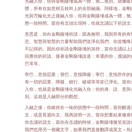
光融入你，你與金剛薩埵成為一體，無二無別。就像皈
體，所有在如意樹五枝幹上的全部融攝。同樣地，金剛
光與咒輪化光之後融入你，你與金剛薩埵成為一體，無
態一段時間。當你有念頭出現時，你就念誦以下祈請文
意思是，你向金剛薩埵祈請：因為無明，我與所有的有
悲、智慧與智慧的力量幫助我們並淨化我們。你並懺悔
不記得的。因此你祈請金剛薩埵的加持，當你念誦以上
回應你的祈請。接著金剛薩埵說道：幸運的你，虔誠的
巴等等。
帝巴，意指惡業；替巴，意指障礙；寧巴，意指所作的
有一切的惡業、障礙、錯行、破戒等等皆已淨化。當你
入你，也就是金剛薩埵化光融入你；你的身、語、意與
別。這就是入融部分的觀想。
入融之後，你維持在一味的狀態中一段時間，當你醒過
文，或是長迴向文。我再說明一次。當你想要結束修座
你念誦祈請文，當你在念誦的時候，金剛薩埵微笑並說
我們也用另一個藏文字，如果我們直接翻譯成英文～烏