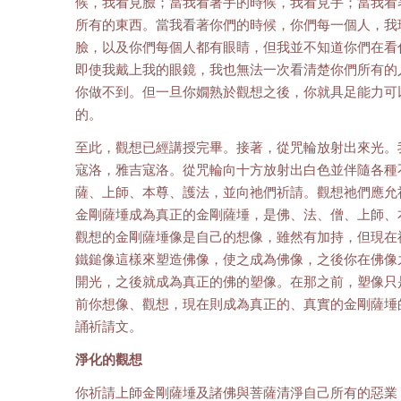
候，我看見臉；當我看著手的時候，我看見手；當我看
所有的東西。當我看著你們的時候，你們每一個人，我
臉，以及你們每個人都有眼睛，但我並不知道你們在看
即使我戴上我的眼鏡，我也無法一次看清楚你們所有的
你做不到。但一旦你嫺熟於觀想之後，你就具足能力可
的。
至此，觀想已經講授完畢。接著，從咒輪放射出來光。
寇洛，雅吉寇洛。從咒輪向十方放射出白色並伴隨各種
薩、上師、本尊、護法，並向祂們祈請。觀想祂們應允
金剛薩埵成為真正的金剛薩埵，是佛、法、僧、上師、
觀想的金剛薩埵像是自己的想像，雖然有加持，但現在
鐵鎚像這樣來塑造佛像，使之成為佛像，之後你在佛像
開光，之後就成為真正的佛的塑像。在那之前，塑像只
前你想像、觀想，現在則成為真正的、真實的金剛薩埵
誦祈請文。
淨化的觀想
你祈請上師金剛薩埵及諸佛與菩薩清淨自己所有的惡業