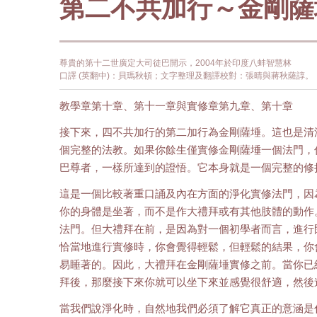
第二不共加行～金剛薩
尊貴的第十二世廣定大司徒巴開示，2004年於印度八蚌智慧林
口譯 (英翻中)：貝瑪秋頓；文字整理及翻譯校對：張晴與蔣秋薩諄。
教學章第十章、第十一章與實修章第九章、第十章
接下來，四不共加行的第二加行為金剛薩埵。這也是清
個完整的法教。如果你餘生僅實修金剛薩埵一個法門，
巴尊者，一樣所達到的證悟。它本身就是一個完整的修
這是一個比較著重口誦及內在方面的淨化實修法門，因
你的身體是坐著，而不是作大禮拜或有其他肢體的動作
法門。但大禮拜在前，是因為對一個初學者而言，進行
恰當地進行實修時，你會覺得輕鬆，但輕鬆的結果，你
易睡著的。因此，大禮拜在金剛薩埵實修之前。當你已
拜後，那麼接下來你就可以坐下來並感覺很舒適，然後
當我們說淨化時，自然地我們必須了解它真正的意涵是