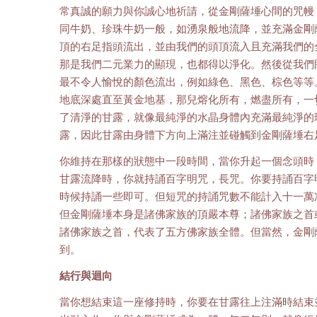
常真誠的願力與你誠心地祈請，從金剛薩埵心間的咒幔
同牛奶、珍珠牛奶一般，如湧泉般地流降，並充滿金剛
頂的右足指頭流出，並由我們的頭頂流入且充滿我們的
那是我們二元業力的顯現，也都得以淨化。然後從我們
最不令人愉悅的顏色流出，例如綠色、黑色、棕色等等
地底深處直至黃金地基，那兒熔化所有，燃盡所有，一
了清淨的甘露，就像最純淨的水晶身體內充滿最純淨的
露，因此甘露由身體下方向上滿注並碰觸到金剛薩埵右
你維持在那樣的狀態中一段時間，當你升起一個念頭時
甘露流降時，你就持誦百字明咒，長咒。你要持誦百字
時候持誦一些即可。但短咒的持誦咒數不能計入十一萬
但金剛薩埵本身是諸佛家族的頂嚴本尊；諸佛家族之首
諸佛家族之首，代表了五方佛家族全體。但當然，金剛
到。
結行與迴向
當你想結束這一座修持時，你要在甘露往上注滿時結束