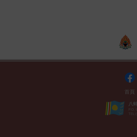
首頁
八蚌智
P.O. 
TEL:(