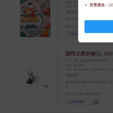
地點: 視訊開示
背景播放：
請
日期: 2016/05/28 - 2016/05/29 (yy
隱藏說明
由八蚌法國請法, 對歐洲地區中心
開示語文: 英文加法文翻譯
證悟之路的修心, 201
主法上師: 上師金剛持尊勝的第十
地點: 視訊開示
日期: 2015/06/06 - 2015/06/07 (yy
隱藏說明
透過視訊向法國八蚌以藏文開示, 
頻。
開示語文: 藏文加法文翻譯