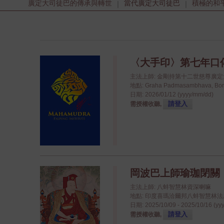
廣定大司徒巴的傳承與轉世
當代廣定大司徒巴
積極的和
|
|
〈大手印〉第七年口
主法上師: 金剛持第十二世慈尊廣
地點: Graha Padmasambhava, Bo
日期: 2026/01/12 (yyyy/mm/dd)
請登入
需授權收聽,
岡波巴上師瑜珈閉關
主法上師: 八蚌智慧林資深喇嘛
地點: 印度喜瑪洽爾邦八蚌智慧林法座八蚌學院
日期: 2025/10/09 - 2025/10/16 (yy
請登入
需授權收聽,