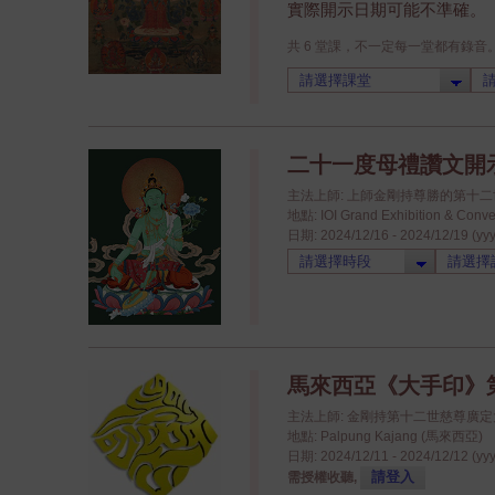
實際開示日期可能不準確。
共 6 堂課，不一定每一堂都有錄音
二十一度母禮讚文開
主法上師: 上師金剛持尊勝的第十
地點: IOI Grand Exhibition & 
日期: 2024/12/16 - 2024/12/19 (yy
馬來西亞《大手印》
主法上師: 金剛持第十二世慈尊廣
地點: Palpung Kajang (馬來西亞)
日期: 2024/12/11 - 2024/12/12 (yy
請登入
需授權收聽,