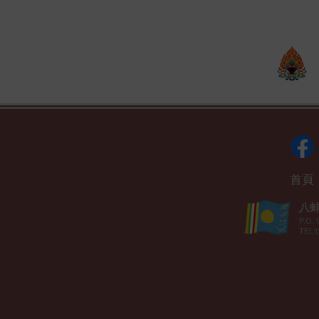
首頁
八蚌智
P.O. 
TEL:(