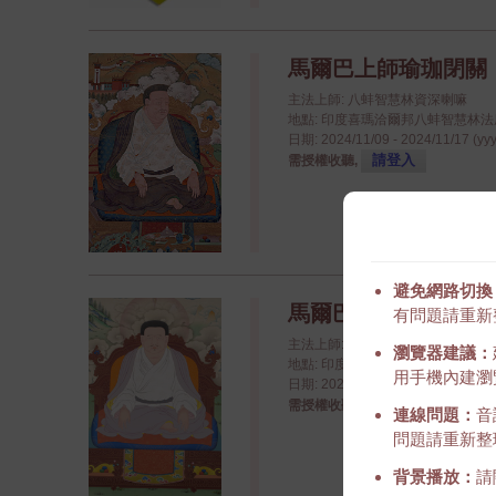
馬爾巴上師瑜珈閉關
主法上師: 八蚌智慧林資深喇嘛
地點: 印度喜瑪洽爾邦八蚌智慧林法座八蚌學院
日期: 2024/11/09 - 2024/11/17 (yy
請登入
需授權收聽,
避免網路切換
馬爾巴之道歌
有問題請重新
主法上師: 金剛持第十二世慈尊廣
瀏覽器建議：
地點: 印度喜瑪洽爾邦八蚌智慧林法座八蚌學院
用手機內建瀏覽
日期: 2024/11/04 - 2024/11/09 (yy
請登入
需授權收聽,
連線問題：
音
問題請重新整
背景播放：
請