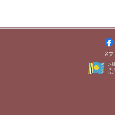
首頁
八蚌智
P.O. 
TEL:(