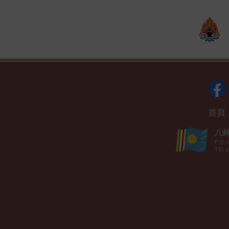
首頁
八蚌智
P.O. 
TEL:(