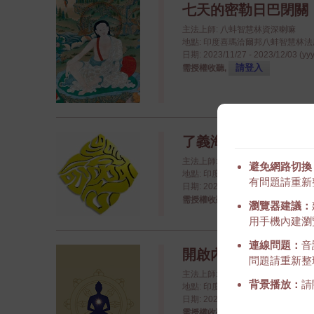
七天的密勒日巴閉關
主法上師: 八蚌智慧林資深喇嘛
地點: 印度喜瑪洽爾邦八蚌智慧林法座八蚌學院
日期: 2023/11/27 - 2023/12/03 (yy
請登入
需授權收聽,
了義海大手印傳授課程 - 
主法上師: 金剛持第十二世慈尊廣
避免網路切換
地點: 印度德里: The Leela Ambience
有問題請重新
日期: 2024/04/01 - 2024/04/07 (yy
請登入
需授權收聽,
瀏覽器建議：
用手機內建瀏覽
連線問題：
音
開啟內在之佛 - 第 2 年
問題請重新整
主法上師: 崇敬的詠給明就仁波
背景播放：
請
地點: 印度喜瑪洽爾邦八蚌智慧林法座八蚌學院
日期: 2024/03/22 - 2024/03/25 (yy
請登入
需授權收聽,