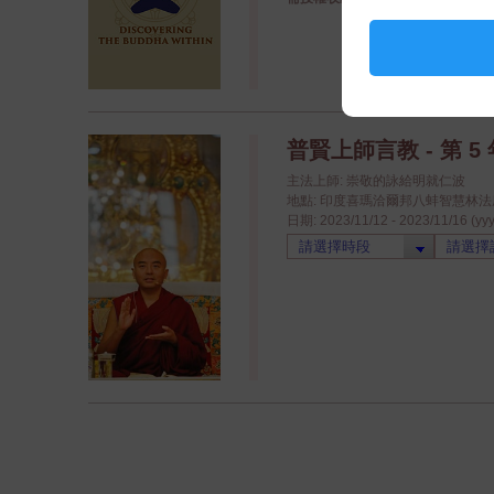
普賢上師言教 - 第 5 年
主法上師: 崇敬的詠給明就仁波
地點: 印度喜瑪洽爾邦八蚌智慧林法座八蚌學院
日期: 2023/11/12 - 2023/11/16 (yy