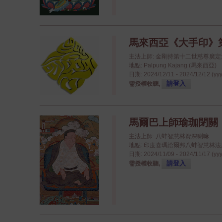
馬來西亞《大手印》
主法上師: 金剛持第十二世慈尊廣
地點: Palpung Kajang (馬來西亞)
日期: 2024/12/11 - 2024/12/12 (yy
請登入
需授權收聽,
馬爾巴上師瑜珈閉關
主法上師: 八蚌智慧林資深喇嘛
地點: 印度喜瑪洽爾邦八蚌智慧林法座八蚌學院
日期: 2024/11/09 - 2024/11/17 (yy
請登入
需授權收聽,