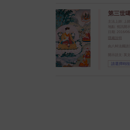
第三世噶
主法上師: 
地點: 視訊開
日期: 2016/06/
隱藏說明
由八蚌法國請
開示語文: 英