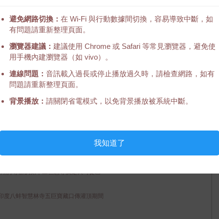
避免網路切換：
在 Wi-Fi 與行動數據間切換，容易導致中斷，如
有問題請重新整理頁面。
瀏覽器建議：
建議使用 Chrome 或 Safari 等常見瀏覽器，避免使
用手機內建瀏覽器（如 vivo）。
介 (唱誦)
連線問題：
音訊載入過長或停止播放過久時，請檢查網路，如有
師金剛持尊勝的第十二世慈尊廣定大司徒巴
問題請重新整理頁面。
背景播放：
請關閉省電模式，以免背景播放被系統中斷。
印度八蚌智慧林寺五巨寶藏口傳灌頂期間
我知道了
 (唱誦)
師金剛持尊勝的第十二世慈尊廣定大司徒巴
印度八蚌智慧林寺五巨寶藏口傳灌頂期間