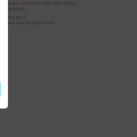
的出版品, 如有使用或出版發行請求, 請聯絡八
蚌法傳聯絡人。
八蚌法傳中心
email: pavaoffice@gmail.com