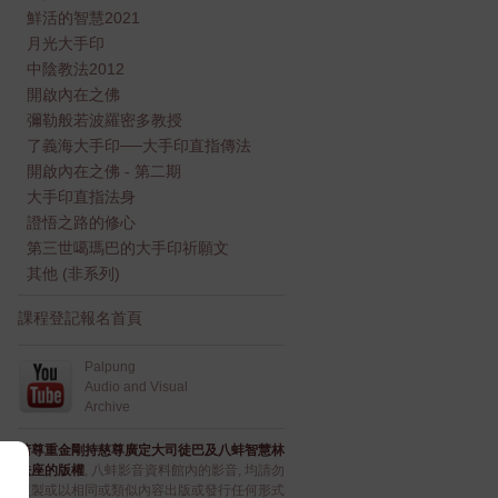
鮮活的智慧2021
月光大手印
中陰教法2012
開啟內在之佛
彌勒般若波羅密多教授
了義海大手印──大手印直指傳法
開啟內在之佛 - 第二期
大手印直指法身
證悟之路的修心
第三世噶瑪巴的大手印祈願文
其他 (非系列)
課程登記報名首頁
Palpung
Audio and Visual
Archive
請尊重金剛持慈尊廣定大司徒巴及八蚌智慧林
法座的版權
, 八蚌影音資料館內的影音, 均請勿
複製或以相同或類似內容出版或發行任何形式