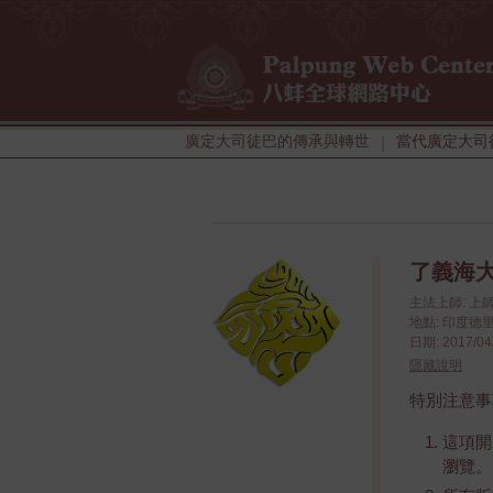
廣定大司徒巴的傳承與轉世
當代廣定大司
|
了義海大手
主法上師: 
地點: 印度德里: T
日期: 2017/04/
隱藏說明
特別注意事
這項開
瀏覽。