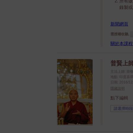
所有版
錄製或
新聞網頁
需授權收聽,
關於本課程
普賢上師言
主法上師: 崇
地點: 印度喜瑪洽
日期: 2016/12/
隱藏說明
點下編輯