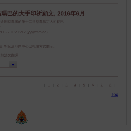
瑪巴的大手印祈願文, 2016年6月
上師金剛持尊勝的第十二世慈尊廣定大司徒巴
示
11 - 2016/06/12 (yyyy/mm/dd)
法, 對歐洲地區中心以視訊方式開示。
文加法文翻譯
|
1
|
2
|
3
|
4
|
5
|
6
|
7
|
8
|
Top