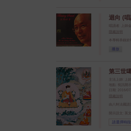
迴向 (唱
唱誦者: 上
隱藏說明
本專輯恭錄於
播放
第三世噶
主法上師: 
地點: 視訊開
日期: 2016/07/
隱藏說明
由八蚌法國請
開示語文: 英