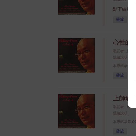
點下編輯
播放
心性的簡
唱誦者: 上
隱藏說明
本專輯恭錄於
播放
上師瑜珈
唱誦者: 上
隱藏說明
本專輯恭錄於
播放