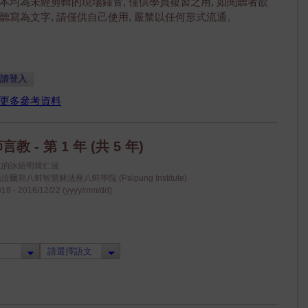
本均為未經剪輯的現場錄音, 僅供學員複習之用, 如閱聽者欲
聽寫為文字, 請僅供自己使用, 嚴禁以任何形式流通。
請登入
更多參考資料
教 - 第 1 年 (共 5 年)
敬的詠給明就仁波
爾邦八蚌智慧林法座八蚌學院 (Palpung Institute)
18 - 2016/12/22 (yyyy/mm/dd)