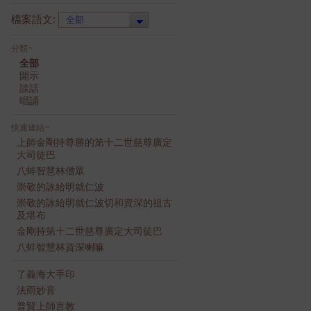
檔案語文:
分類~
全部
開示
談話
唱誦
快速連結~
上師金剛持尊勝的第十二世慈尊廣定
大司徒巴
八蚌智慧林僧眾
崇敬的詠給明就仁波
崇敬的詠給明就仁波切和資深的祖古
及堪布
金剛持第十二世慈尊廣定大司徒巴
八蚌智慧林資深喇嘛
了義海大手印
法雨妙音
普賢上師言教