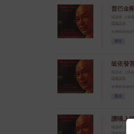
普巴金剛
唱誦者: 上
隱藏說明
本專輯恭錄於
播放
皈依發菩
唱誦者: 上
隱藏說明
本專輯恭錄於
播放
讚嘆上師
唱誦者: 上
隱藏說明