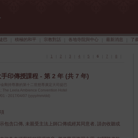
徒巴
積極的和平
宗教對話
各地寺院與中心
最新消息
了
|
|
|
|
|
|
1
|
2
|
3
|
4
|
5
|
6
|
7
|
8
|
印傳授課程 - 第 2 年 (共 7 年)
上師金剛持尊勝的第十二世慈尊廣定大司徒巴
he Leela Ambience Convention Hotel
01 - 2017/04/07 (yyyy/mm/dd)
項
示包含口傳, 未親受主法上師口傳或經其同意者, 請勿收聽或