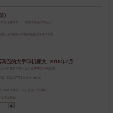
誦)
師金剛持尊勝的第十二世慈尊廣定大司徒巴
印度八蚌智慧林寺五巨寶藏口傳灌頂期間
瑪巴的大手印祈願文, 2016年7月
上師金剛持尊勝的第十二世慈尊廣定大司徒巴
示
02 - 2016/07/03 (yyyy/mm/dd)
法, 對歐洲地區中心以視訊方式開示。
文加法文翻譯