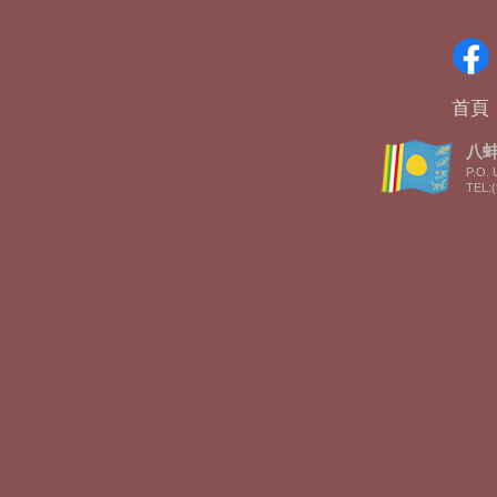
首頁
八蚌智
P.O. 
TEL:(