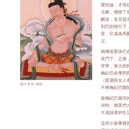
寶性論，才得
法教，傳授了
解說，並且提
利巴的指引下
是，它成為馬
父。
相傳當那洛巴
其門下。之後
求學，偉大的
梅紀巴在學問
（跟酒與女人
圖片來源: 網路
不將梅紀巴開
當梅紀巴展現
河時，僧眾們
大成就者的生
這些小故事雖