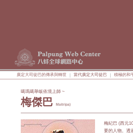
廣定大司徒巴的傳承與轉世
當代廣定大司徒巴
積極的和
|
|
噶瑪噶舉皈依境上師 ~
梅傑巴
Maitripa)
梅紀巴 (西元1
要的人物。透