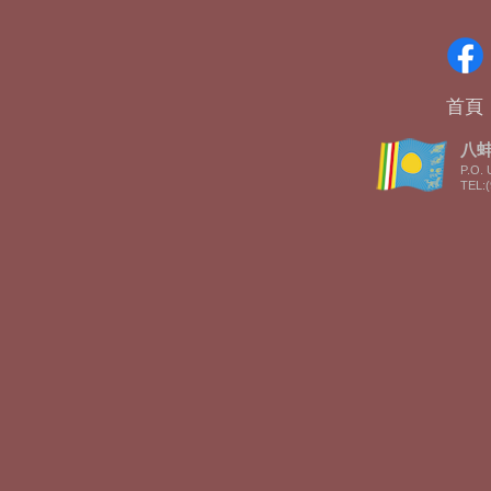
首頁
八蚌智
P.O. 
TEL:(