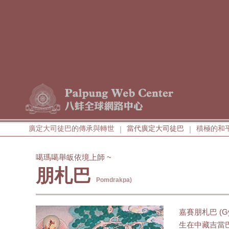
廣定大司徒巴的傳承與轉世
當代廣定大司徒巴
積極的和
|
|
噶瑪噶舉皈依境上師 ~
朋札巴
Pomdrakpa)
嘉賽朋札巴 (Gyal
生在中藏吉當