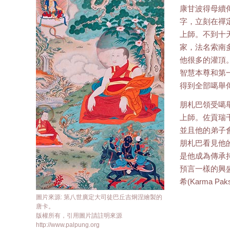
康甘波得母續
字，立刻在禪
上師。不到十
家，法名索南
他很多的灌頂
智慧本尊和第
得到全部噶舉
朋札巴領受噶
上師。佐貢瑞
並且他的弟子
朋札巴看見他
是他成為傳承
預言一樣的興
希(Karma Pak
圖片來源: 第八世廣定大司徒巴丘吉炯涅繪製的
唐卡。
版權所有，引用圖片請註明來源
http://www.palpung.org