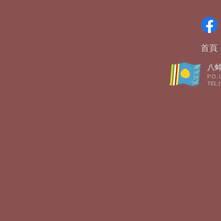
首頁
八蚌智
P.O. 
TEL:(