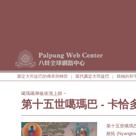
廣定大司徒巴的傳承與轉世
當代廣定大司徒巴
積極的和
|
|
噶瑪噶舉皈依境上師 ~
第十五世噶瑪巴 - 卡恰
第十五世噶瑪巴卡
娘拓 (Nyan