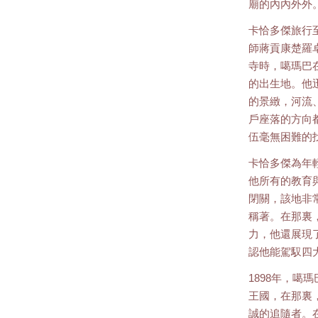
廟的內內外外
卡恰多傑旅行至東
師蔣貢康楚羅
寺時，噶瑪巴
的出生地。他
的景緻，河流
戶座落的方向
伍毫無困難的
卡恰多傑為年
他所有的教育與
閉關，該地非
稱著。在那裏
力，他還展現
認他能駕馭四
1898年，噶
王國，在那裏
誠的追隨者。