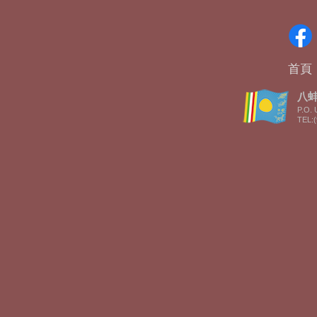
首頁
八蚌智
P.O. 
TEL:(