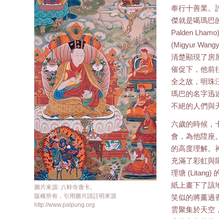
奉行十善業。
傑就是噶瑪巴
Palden L
(Migyur W
清楚顯現了房
催促下，他前
全之故，明珠
瑪巴的名字迅
不絕的人們與
六歲的時候，
會，為他陞座
的高度理解。
充滿了彩虹與
理塘 (Lita
紙上畫下了該
圖片來源: 八蚌寺唐卡。
版權所有，引用圖片請註明來源
笑似的將薰過
http://www.palpung.org
雲聚集於天空