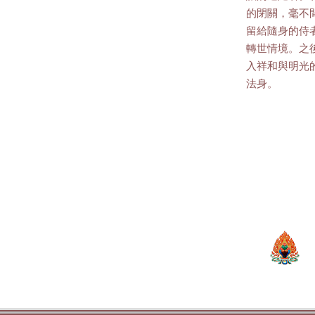
的閉關，毫不
留給隨身的侍
轉世情境。之
入祥和與明光
法身。