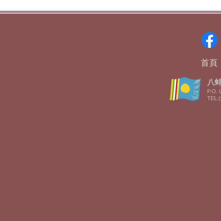
首頁
八蚌智
P.O. 
TEL:(