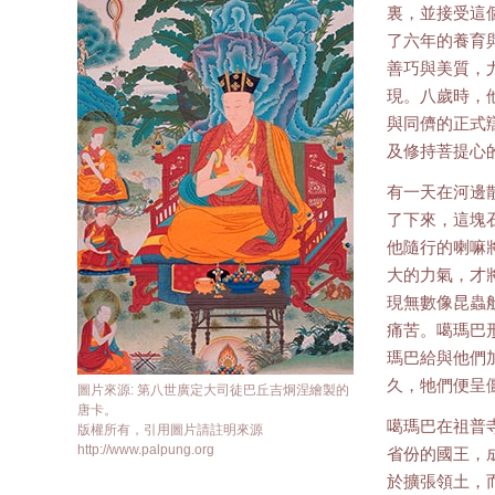
裏，並接受這
了六年的養育
善巧與美質，
現。八歲時，
與同儕的正式
及修持菩提心
有一天在河邊
了下來，這塊
他隨行的喇嘛
大的力氣，才
現無數像昆蟲
痛苦。噶瑪巴
瑪巴給與他們
久，牠們便呈
圖片來源: 第八世廣定大司徒巴丘吉炯涅繪製的
唐卡。
噶瑪巴在祖普
版權所有，引用圖片請註明來源
http://www.palpung.org
省份的國王，
於擴張領土，