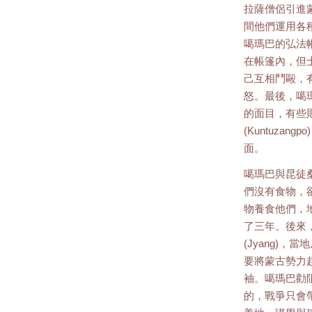
拉薩僧侶引進
間他們運用各
噶瑪巴的弘法
在帳篷內，但
己互相鬥毆，
怒。最後，噶
的面目，有些
(Kuntuza
面。
噶瑪巴與昆徒
們沒有食物，
物養食他們，
了三年。後來
(Jyang)
要將蒙古勢力
袖。噶瑪巴勸
的，戰爭只會