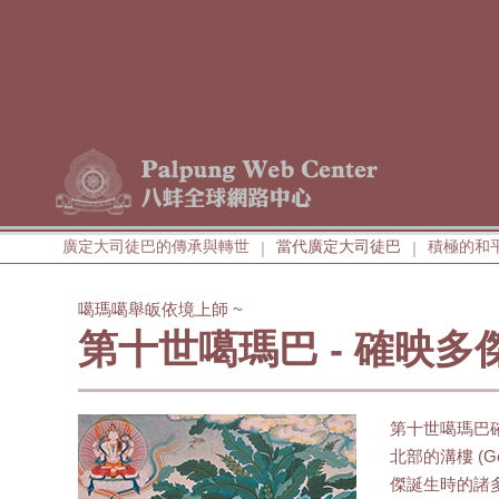
廣定大司徒巴的傳承與轉世
當代廣定大司徒巴
積極的和
|
|
噶瑪噶舉皈依境上師 ~
第十世噶瑪巴 - 確映多
第十世噶瑪巴確映
北部的溝樓 (
傑誕生時的諸