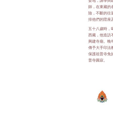
姜地，講學與
師，在東藏的
險，不斷的往
排他們的陞座
五十八歲時，
西藏，他造訪
興建寺廟。晚
傳予大手印法
保護祖普寺免
普寺圓寂。