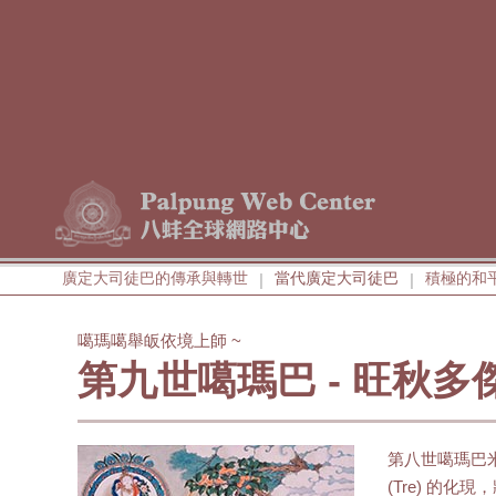
廣定大司徒巴的傳承與轉世
當代廣定大司徒巴
積極的和
|
|
噶瑪噶舉皈依境上師 ~
第九世噶瑪巴 - 旺秋多
第八世噶瑪巴
(Tre) 的