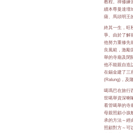
教程。禪修練
續本尊曼達壇
薩、馬頭明王
終其一生，旺
爭。由於了解
他努力重修先
良風範，激勵
舉的寺廟及閉
他不能親自造
在錫金建了三座寺
(Ralung)，及
噶瑪巴在旅行
世噶舉資深喇
看管噶舉的寺
母親照顧小孩
承的方法～經
照顧對方～可