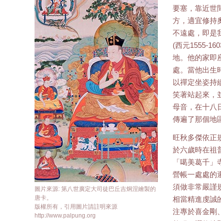
要塞，靠近世
方，適宜修持
不遠處，即是
(西元1555-1
地。他的家即
處。當他出生
以禪定坐姿持
笑著站起來，
母音，在十八
傳遍了那個地
旺秋多傑依正
於六歲時在祖
「噶美葛千」
營帳一處處的
須做非常嚴謹
圖片來源: 第八世廣定大司徒巴丘吉炯涅繪製的
唐卡。
相當精進虔誠
版權所有，引用圖片請註明來源
注專於喜金剛
http://www.palpung.org