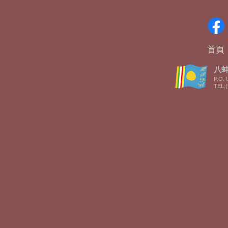
首頁
八蚌智
P.O. 
TEL:(