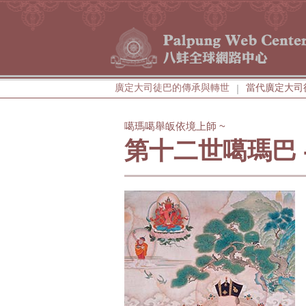
廣定大司徒巴的傳承與轉世
當代廣定大司
|
噶瑪噶舉皈依境上師 ~
第十二世噶瑪巴 