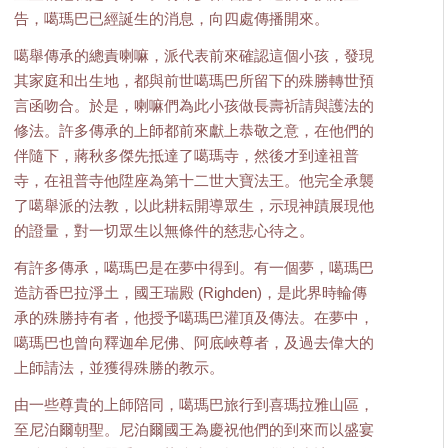
告，噶瑪巴已經誕生的消息，向四處傳播開來。
噶舉傳承的總責喇嘛，派代表前來確認這個小孩，發現
其家庭和出生地，都與前世噶瑪巴所留下的殊勝轉世預
言函吻合。於是，喇嘛們為此小孩做長壽祈請與護法的
修法。許多傳承的上師都前來獻上恭敬之意，在他們的
伴隨下，蔣秋多傑先抵達了噶瑪寺，然後才到達祖普
寺，在祖普寺他陞座為第十二世大寶法王。他完全承襲
了噶舉派的法教，以此耕耘開導眾生，示現神蹟展現他
的證量，對一切眾生以無條件的慈悲心待之。
有許多傳承，噶瑪巴是在夢中得到。有一個夢，噶瑪巴
造訪香巴拉淨土，國王瑞殿 (Righden)，是此界時輪傳
承的殊勝持有者，他授予噶瑪巴灌頂及傳法。在夢中，
噶瑪巴也曾向釋迦牟尼佛、阿底峽尊者，及過去偉大的
上師請法，並獲得殊勝的教示。
由一些尊貴的上師陪同，噶瑪巴旅行到喜瑪拉雅山區，
至尼泊爾朝聖。尼泊爾國王為慶祝他們的到來而以盛宴