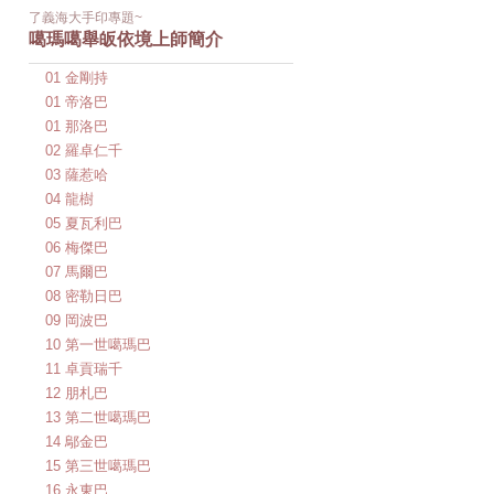
了義海大手印專題~
噶瑪噶舉皈依境上師簡介
01 金剛持
01 帝洛巴
01 那洛巴
02 羅卓仁千
03 薩惹哈
04 龍樹
05 夏瓦利巴
06 梅傑巴
07 馬爾巴
08 密勒日巴
09 岡波巴
10 第一世噶瑪巴
11 卓貢瑞千
12 朋札巴
13 第二世噶瑪巴
14 鄔金巴
15 第三世噶瑪巴
16 永東巴