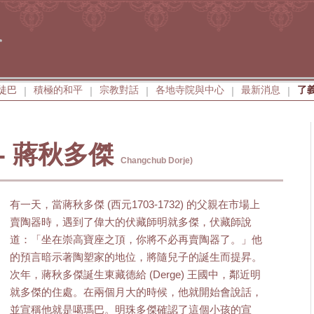
徒巴
積極的和平
宗教對話
各地寺院與中心
最新消息
了
|
|
|
|
|
- 蔣秋多傑
Changchub Dorje)
有一天，當蔣秋多傑 (西元1703-1732) 的父親在市場上
賣陶器時，遇到了偉大的伏藏師明就多傑，伏藏師說
道：「坐在崇高寶座之頂，你將不必再賣陶器了。」他
的預言暗示著陶塑家的地位，將隨兒子的誕生而提昇。
次年，蔣秋多傑誕生東藏德給 (Derge) 王國中，鄰近明
就多傑的住處。在兩個月大的時候，他就開始會說話，
並宣稱他就是噶瑪巴。明珠多傑確認了這個小孩的宣