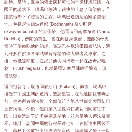
款待。當時，嚴重的傳染病和可怕的旱災肆虐該國。在
國王的請求下，噶瑪巴修法，很快的止息了傳染病，且
讓該地降下了豐富的甘霖。噶瑪巴造訪尼泊爾多處聖
地，包括尼泊爾波達那 (Bodhanath) 及史旺普
(Swayambunath) 的大佛塔。他還造訪南摩布達 (Namo
Buddha)，佛陀的前生，曾在此捨身餵虎，饑餓的母虎
當時正準備吃他的幼虎。噶瑪巴在尼泊爾四處弘法，遇
到許多在佛法各領域學有專精的偉大學者及專家。之
後，他抵達印度，在那兒他與同行者一起在故希那嘎
惹 (Kushinagara)，也就是釋迦摩尼佛般涅槃處，頂
禮致敬。
返回祖普寺，取道岡底斯山 (Kailash)。而後，噶瑪巴
接受了中國王朝的邀請，造訪皇宮，在他離開祖普寺之
前，他將所有的法教，全部傳給了第八世廣定大司徒巴
丘吉炯涅。然後，他由第八世夏瑪仁波切陪同前往中
國，沿途造訪了許多寺廟及聖地，並為當地人傳法及開
示。總計，訪問中國的行程長達七年，在抵達中國後不
久，蔣秋多傑就寫下殊勝的預言函，詳細描述他下一世