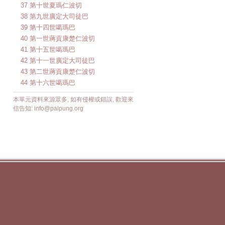
37 第十世夏瑪仁波切
38 第九世廣定大司徒巴
39 第十四世噶瑪巴
40 第一世蔣貢康楚仁波切
41 第十五世噶瑪巴
42 第十一世廣定大司徒巴
43 第二世蔣貢康楚仁波切
44 第十六世噶瑪巴
本單元資料來源眾多, 如有侵權或錯誤, 歡迎來
信告知: info@palpung.org