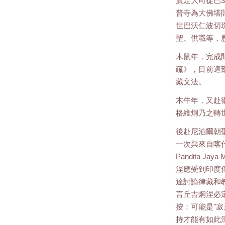
廣定大司徒巴3
普寺為大佛塔
世巴沃仁波切
聖、供職等，
木鼠年，完成
疏》，目前這
藏文法。
木牛年，又赴
格維炯乃之轉
後赴尼泊爾朝
一次與來自喀什
Pandita J
涅應受到印度
達討論律藏和
言丘吉炯涅必定受
按：可能是"
持才能有如此