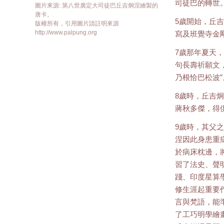
司徒巴的轉世
圖片來源: 第八世廣定大司徒巴丘吉炯涅繪製的
唐卡。
5歲開始，丘
版權所有，引用圖片請註明來源
http://www.palpung.org
寫及班覺寺金
7歲那年夏天
句長壽祈願文
乃根恰巴松波”
8歲時，丘吉
蔣秋多傑，得
9歲時，其父
涅因此身患重
於病床枕邊，
習了法史、聲
踐、印度星算
修生涯起重要
言與梵語，能
了工巧明學繪