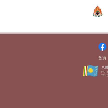
首頁
八蚌智
P.O. 
TEL:(