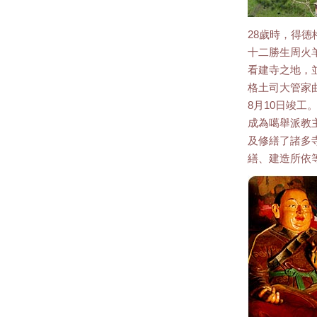
28歲時，得
十二勝生周火羊
看建寺之地，
格土司大管家
8月10日竣
成為噶舉派教
及修繕了諸多
繕、建造所依