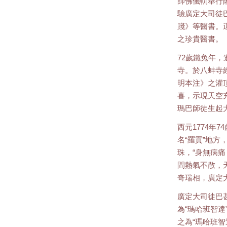
師佛儀軌舉行
驗廣定大司徒
踐》等醫書。
之珍貴醫書。
72歲鐵兔年
寺。於八蚌寺
明本注》之灌
喜，示現天空
瑪巴師徒生起
西元1774年
名“羅貢”地
珠，“身無病痛
間熱氣不散，
奇瑞相，廣定
廣定大司徒巴
為“瑪哈班智
之為“瑪哈班