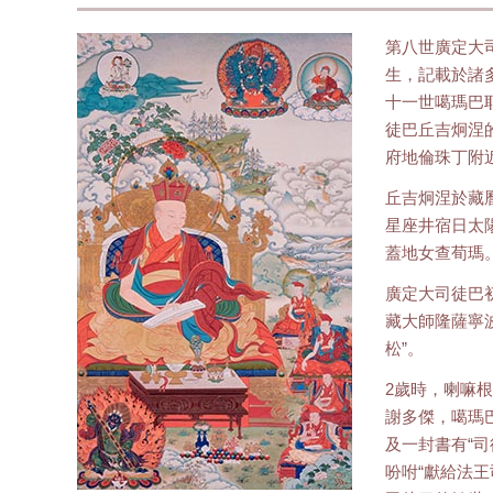
第八世廣定大司徒
生，記載於諸
十一世噶瑪巴
徒巴丘吉炯涅
府地倫珠丁附近
丘吉炯涅於藏曆
星座井宿日太
蓋地女查荀瑪
廣定大司徒巴
藏大師隆薩寧
松”。
2歲時，喇嘛
謝多傑，噶瑪
及一封書有“
吩咐“獻給法