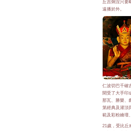
丘吉炯涅只要
遠播於外。
仁波切巴千確
聞受了大手印
那瓦、勝樂、
第經典及灌頂
範及彩粉繪壇
21歲，受比