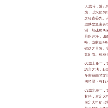
50歲時，於
煉，以水銀煉
之珍貴藥丸。
啟熱拿派密集壇
洲一切殊勝所
蔚藍純淨，四
幢，或狀似飛
敬供之景象。
意所依。種種
60歲土兔年
語言之地，點
多書藉由梵文
國領屬下有1
63歲水馬年
其時，廣定大
廣定大司徒巴