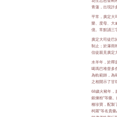
花生忿怒金剛
青蓮，出現許
平常，廣定大
樂、度母、大
億。常默誦三
廣定大司徒巴
制止；於瀑雨
信徒親見廣定
水羊年，於釋
噶瑪巴堆督多
為軌範師，為
之相開示了甘
68歲火豬年
銀煉粉”等藥
種珍寶，配製
柯羅”等名貴