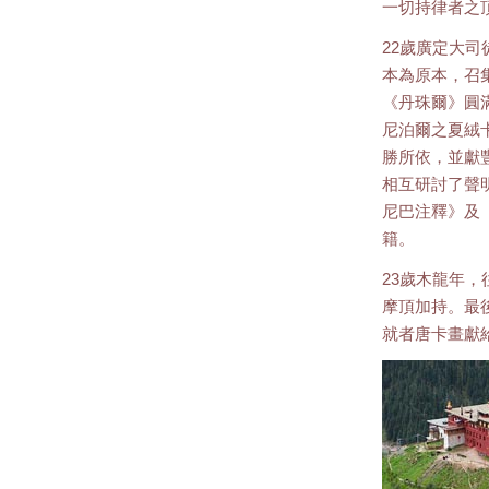
一切持律者之
22歲廣定大
本為原本，召
《丹珠爾》圓
尼泊爾之夏絨
勝所依，並獻
相互研討了聲
尼巴注釋》及
籍。
23歲木龍年
摩頂加持。最
就者唐卡畫獻