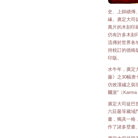
史、上師續傳
緣。廣定大司
萬片的木刻印
仍有許多木刻
流傳於世界各
持校訂的德格
印版。
水牛年，廣定
藤》之30幅
仿效漢繡之裝
爾派”（Karma 
廣定大司徒巴
六莊嚴等藏域
畫，獨具一格
作了諸多壁畫