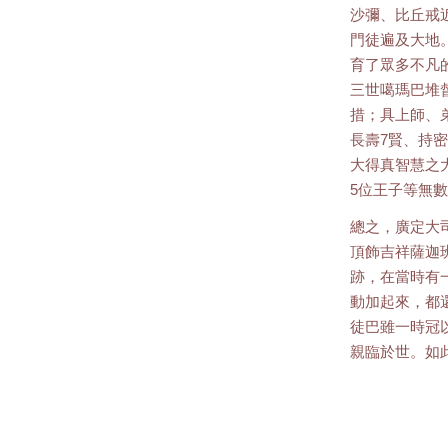
沙彌、比丘戒近
門徒遍及大地
育了眾多不凡
三世噶瑪巴堆
措；具上師、
長壽7賢、持密
大得真智慧之
5位王子等無
總之，廣定大
頂飾吉祥薩迦
跡，在當時有
動加起來，都
徒巴雖一時冠
親臨於世。如